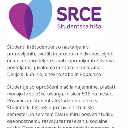
Študenti in študentke so nastanjeni v
prenovljenih, svetlih in prostornih dvoposteljnih
(in eni enoposteljni) sobah, opremljenih z dvema
posteljama, pisalnima mizama in omarama.
Delijo si kuhinjo, dnevno sobo in kopalnico.
Študentje so oproščeni plačila najemnine, plačati
morajo le stroške bivanja, in sicer 50€ na mesec.
Posamezen študent ali študentka lahko v
Študentski hiši SRCE preživi en študijski
semester, in se v tem času v miru posveti študiju,
osebnostnemu razvoju ter reševanju socialne
stiske. Osnovni namen je pomagati študentom in