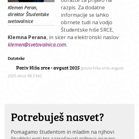
razpis. Za dodatne
Klemen Peran,
direktor Študentske
informacije se lahko
svetovalnice
obrnete tudi na vodjo
Študentske hiše SRCE,
Klemna Perana
, in sicer na elektronski naslov
klemen@svetovalnica.com
.
Datoteke
Poziv Hiša srce - avgust 2025
[poziv-hiša-srce-avgust-
2025.docx 98.3 kb]
Potrebuješ nasvet?
Pomagamo študentom in mladim na njihovi
študijski poti ter razreševati njihova pravno-