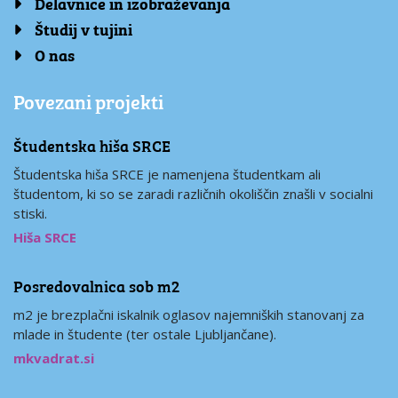
Delavnice in izobraževanja
Študij v tujini
O nas
Povezani projekti
Študentska hiša SRCE
Študentska hiša SRCE je namenjena študentkam ali
študentom, ki so se zaradi različnih okoliščin znašli v socialni
stiski.
Hiša SRCE
Posredovalnica sob m2
m2 je brezplačni iskalnik oglasov najemniških stanovanj za
mlade in študente (ter ostale Ljubljančane).
mkvadrat.si