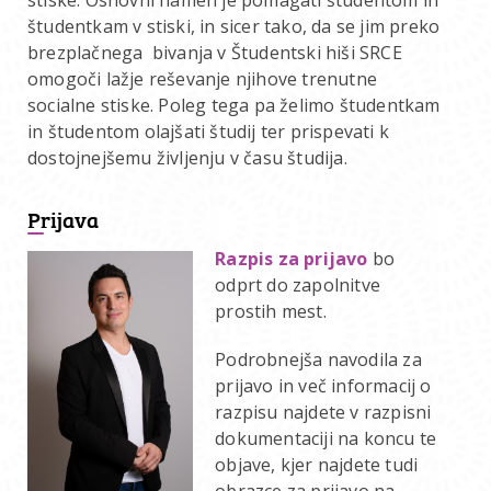
študentkam v stiski, in sicer tako, da se jim preko
brezplačnega
bivanja v Študentski hiši SRCE
omogoči lažje reševanje njihove trenutne
socialne stiske. Poleg tega pa želimo študentkam
in študentom olajšati študij ter prispevati k
dostojnejšemu življenju v času študija.
Prijava
Razpis za prijavo
bo
odprt do zapolnitve
prostih mest.
Podrobnejša navodila za
prijavo in več informacij o
razpisu najdete v razpisni
dokumentaciji na koncu te
objave, kjer najdete tudi
obrazce za prijavo na